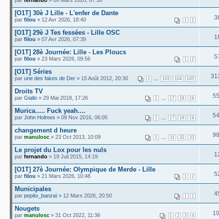
par
fernando
» 06 Mars 2026, 07:50
[O1T] 30è J Lille - L'enfer de Dante
3
par
filou
» 12 Avr 2026, 18:40
1
2
[O1T] 29è J Tes fessées - Lille OSC
1
par
filou
» 07 Avr 2026, 07:39
[O1T] 28è Journée: Lille - Les Ploucs
5
par
filou
» 23 Mars 2026, 09:56
1
2
[O1T] Séries
31
par
une des fakes de Der
» 15 Août 2012, 20:30
...
1
103
104
105
Droits TV
5
par
Giallo
» 29 Mai 2018, 17:26
...
1
17
18
19
Murica..... Fuck yeah....
5
par
John Holmes
» 09 Nov 2016, 06:05
...
1
17
18
19
changement d heure
9
par
manulosc
» 23 Oct 2013, 10:09
...
1
31
32
33
Le projet du Lox pour les nuls
1
par
fernando
» 19 Juil 2015, 14:19
[O1T] 27è Journée: Olympique de Merde - Lille
5
par
filou
» 21 Mars 2026, 10:48
1
2
Municipales
4
par
pepito_banzaï
» 12 Mars 2026, 20:50
1
2
Nougets
1
par
manulosc
» 31 Oct 2022, 11:36
1
2
3
4