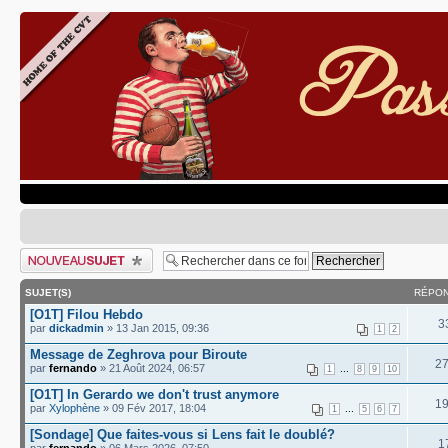
Publier un nouveau sujet
SUJET(S)
RÉPON
[O1T] Filou Hebdo
3
par
dickadmin
» 13 Jan 2015, 09:36
1
2
Message de Zeghrova pour Biroute
2
par
fernando
» 21 Août 2024, 06:57
...
1
8
9
10
[O1T] In Gerardo we don't trust anymore
1
par
Xylophène
» 09 Fév 2017, 18:04
...
1
5
6
7
[Sondage] Que faites-vous si Lens fait le doublé?
1