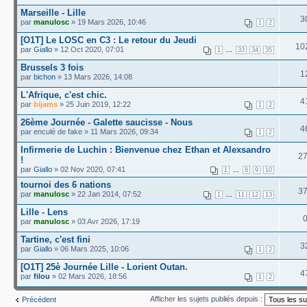
Marseille - Lille
3
par
manulosc
» 19 Mars 2026, 10:46
1
2
[O1T] Le LOSC en C3 : Le retour du Jeudi
10
par
Giallo
» 12 Oct 2020, 07:01
...
1
33
34
35
Brussels 3 fois
1
par
bichon
» 13 Mars 2026, 14:08
L'Afrique, c'est chic.
4
par
bijams
» 25 Juin 2019, 12:22
1
2
26ème Journée - Galette saucisse - Nous
4
par enculé de fake » 11 Mars 2026, 09:34
1
2
Infirmerie de Luchin : Bienvenue chez Ethan et Alexsandro
2
!
par
Giallo
» 02 Nov 2020, 07:41
...
1
8
9
10
tournoi des 6 nations
3
par
manulosc
» 22 Jan 2014, 07:52
...
1
11
12
13
Lille - Lens
par
manulosc
» 03 Avr 2026, 17:19
Tartine, c'est fini
3
par
Giallo
» 06 Mars 2025, 10:06
1
2
[O1T] 25è Journée Lille - Lorient Outan.
4
par
filou
» 02 Mars 2026, 18:56
1
2
Afficher les sujets publiés depuis :
Précédent