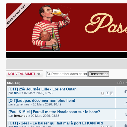
Publier un nouveau sujet
SUJET(S)
RÉPON
[O1T] 25è Journée Lille - Lorient Outan.
4
par
filou
» 02 Mars 2026, 18:56
1
2
[OIT]faut pas déconner non plus hein!
1
par sup rennes » 10 Mars 2026, 10:42
[Paul & Mick] Faut-il mettre Haraldsson sur le banc?
par
fernando
» 09 Mars 2026, 08:35
[O1T] - 24èJ - Le baiser qui fait mal à port El KANTARI
4