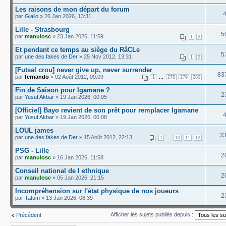
Les raisons de mon départ du forum
par
Giallo
» 26 Jan 2026, 13:31
Lille - Strasbourg
5
par
manulosc
» 23 Jan 2026, 11:59
1
2
Et pendant ce temps au siège du RâCLe
5
par
une des fakes de Der
» 25 Nov 2012, 13:31
1
2
[Futsal crou] never give up, never surrender
83
par
fernando
» 02 Août 2012, 09:09
...
1
278
279
280
Fin de Saison pour Igamane ?
2
par
Yusuf Akbar
» 19 Jan 2026, 00:05
[Officiel] Bayo revient de son prêt pour remplacer Igamane
par
Yusuf Akbar
» 19 Jan 2026, 00:08
LOUL james
3
par
une des fakes de Der
» 15 Août 2012, 22:13
...
1
10
11
12
PSG - Lille
2
par
manulosc
» 16 Jan 2026, 11:58
Conseil national de l ethnique
2
par
manulosc
» 05 Jan 2026, 21:15
Incompréhension sur l'état physique de nos joueurs
2
par
Tatum
» 13 Jan 2026, 08:39
Afficher les sujets publiés depuis :
Précédent