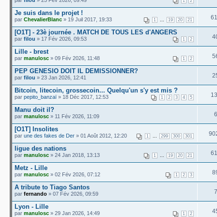
par
filou
» 25 Fév 2026, 09:49
1
2
Je suis dans le projet !
6
par
ChevalierBlanc
» 19 Juil 2017, 19:33
...
1
19
20
21
[O1T] - 23è journée . MATCH DE TOUS LES d'ANGERS
4
par
filou
» 17 Fév 2026, 09:53
1
2
Lille - brest
5
par
manulosc
» 09 Fév 2026, 11:48
1
2
PEP GENESIO DOIT IL DEMISSIONNER?
2
par
filou
» 23 Jan 2026, 12:41
Bitcoin, litecoin, grossecoin... Quelqu'un s'y est mis ?
1
par
pepito_banzaï
» 18 Déc 2017, 12:53
1
2
3
4
5
Manu doit il?
par
manulosc
» 11 Fév 2026, 11:09
[O1T] Insolites
90
par
une des fakes de Der
» 01 Août 2012, 12:20
...
1
299
300
301
ligue des nations
6
par
manulosc
» 24 Jan 2018, 13:13
...
1
19
20
21
Metz - Lille
8
par
manulosc
» 02 Fév 2026, 07:12
1
2
3
A tribute to Tiago Santos
par
fernando
» 07 Fév 2026, 09:59
Lyon - Lille
4
par
manulosc
» 29 Jan 2026, 14:49
1
2