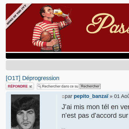
[O1T] Déprogression
Publier une réponse
par
pepito_banzaï
» 01 Aoû
J'ai mis mon tél en ve
n'est pas d'accord sur