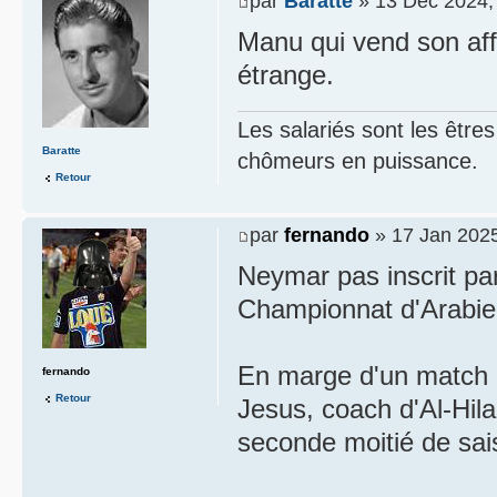
par
Baratte
» 13 Déc 2024,
Manu qui vend son aff
étrange.
Les salariés sont les être
Baratte
chômeurs en puissance.
Retour
par
fernando
» 17 Jan 2025
Neymar pas inscrit par
Championnat d'Arabie
En marge d'un match 
fernando
Retour
Jesus, coach d'Al-Hila
seconde moitié de sai