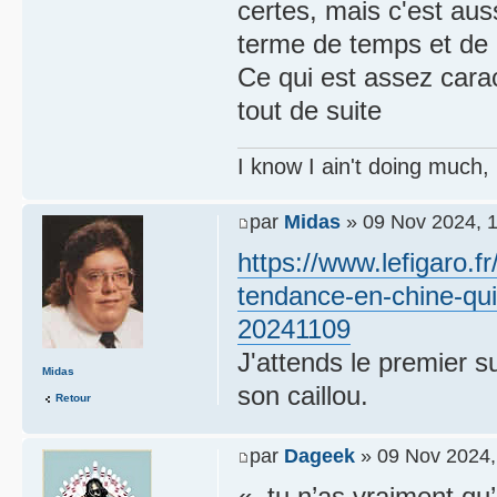
certes, mais c'est auss
terme de temps et de d
Ce qui est assez caract
tout de suite
I know I ain't doing much,
par
Midas
» 09 Nov 2024, 
https://www.lefigaro.fr
tendance-en-chine-qui
20241109
J'attends le premier s
Midas
son caillou.
Retour
par
Dageek
» 09 Nov 2024,
« tu n’as vraiment qu’