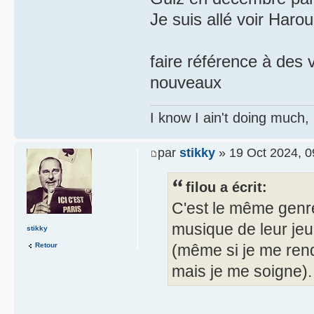
Je suis allé voir Haro
faire référence à des
nouveaux
I know I ain't doing much,
par
stikky
» 19 Oct 2024, 0
filou a écrit:
C'est le même genre
musique de leur jeu
stikky
Retour
(même si je me rend
mais je me soigne).