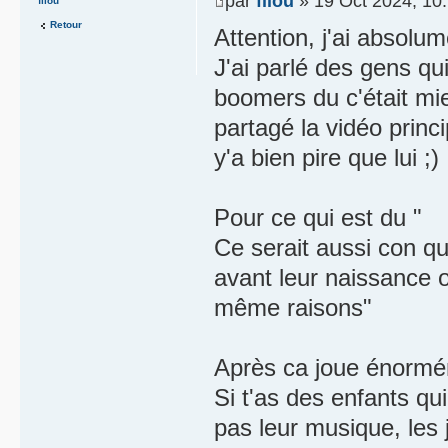
par
filou
» 19 Oct 2024, 10
filou
Retour
Attention, j'ai absolum
J'ai parlé des gens qu
boomers du c'était mi
partagé la vidéo princ
y'a bien pire que lui ;)
Pour ce qui est du "
Ce serait aussi con qu
avant leur naissance 
même raisons"
Après ca joue énormém
Si t'as des enfants qu
pas leur musique, les 