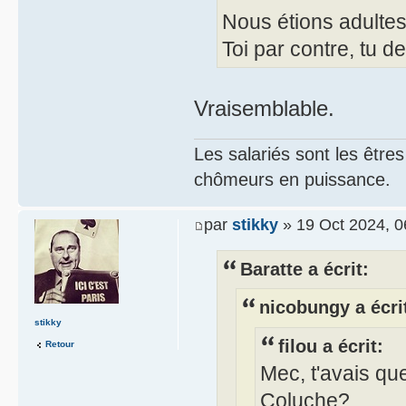
Nous étions adultes
Toi par contre, tu d
Vraisemblable.
Les salariés sont les être
chômeurs en puissance.
par
stikky
» 19 Oct 2024, 0
Baratte a écrit:
nicobungy a écri
stikky
filou a écrit:
Retour
Mec, t'avais qu
Coluche?