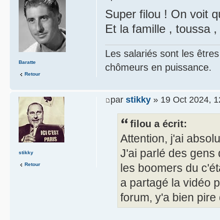
Super filou ! On voit 
Et la famille , toussa ,
Les salariés sont les être
Baratte
chômeurs en puissance.
Retour
par
stikky
» 19 Oct 2024, 1
filou a écrit:
Attention, j'ai absol
J'ai parlé des gens
stikky
Retour
les boomers du c'ét
a partagé la vidéo 
forum, y'a bien pire 