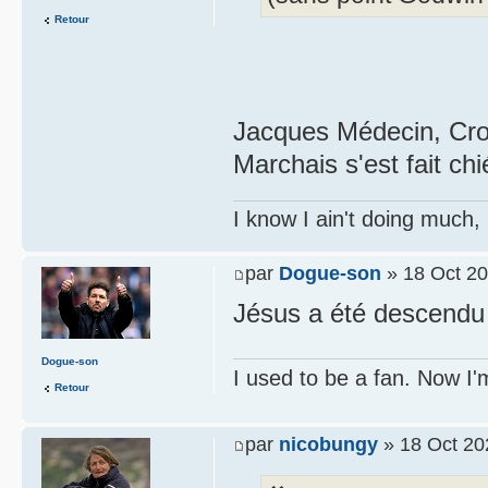
Retour
Jacques Médecin, Cro
Marchais s'est fait ch
I know I ain't doing much,
par
Dogue-son
» 18 Oct 20
Jésus a été descendu 
Dogue-son
I used to be a fan. Now I'
Retour
par
nicobungy
» 18 Oct 20