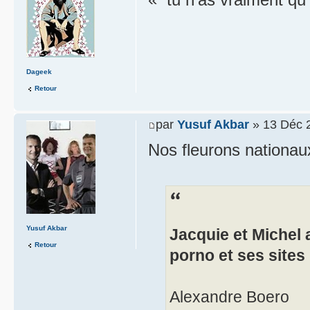
Dageek
Retour
par
Yusuf Akbar
» 13 Déc 
Nos fleurons nationaux
Yusuf Akbar
Jacquie et Michel 
Retour
porno et ses sites
Alexandre Boero