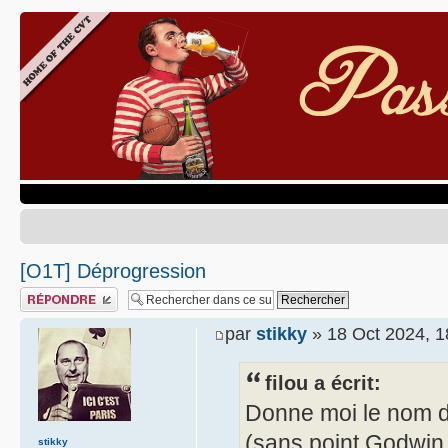
[O1T] Déprogression
Publier une réponse
par
stikky
» 18 Oct 2024, 1
filou a écrit:
Donne moi le nom d
(sans point Godwin
stikky