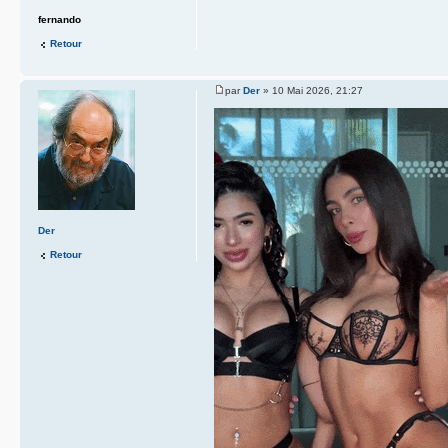
fernando
Retour
par
Der
» 10 Mai 2026, 21:27
Der
Retour