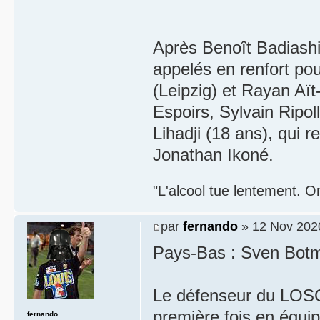
Après Benoît Badiashi
appelés en renfort pou
(Leipzig) et Rayan Aï
Espoirs, Sylvain Ripoll
Lihadji (18 ans), qui
Jonathan Ikoné.
"L'alcool tue lentement. On
par
fernando
» 12 Nov 2020
Pays-Bas : Sven Botm
Le défenseur du LOSC
première fois en équi
fernando