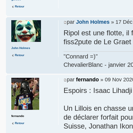
Retour
par
John Holmes
» 17 Déc
Ripol est une flotte, i
fiss2pute de Le Graet
John Holmes
"Connard =)"
Retour
ChevalierBlanc - janvier 2
par
fernando
» 09 Nov 202
Espoirs : Isaac Lihadj
Un Lillois en chasse u
de déclarer forfait pou
fernando
Retour
Suisse, Jonathan Ikoné