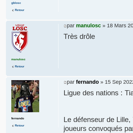
gblosc
Retour
par
manulosc
» 18 Mars 20
Très drôle
manulosc
Retour
par
fernando
» 15 Sep 202
Ligue des nations : Ti
Le défenseur de Lille, 
fernando
Retour
joueurs convoqués par