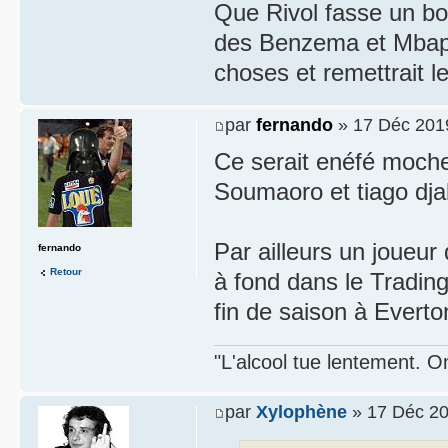
Que Rivol fasse un b
des Benzema et Mbappé
choses et remettrait l
par
fernando
» 17 Déc 201
Ce serait enéfé moche 
Soumaoro et tiago djal
Par ailleurs un joueur 
fernando
Retour
à fond dans le Trading
fin de saison à Evert
"L'alcool tue lentement. On
par
Xylophène
» 17 Déc 20