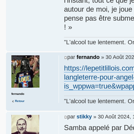
l'instant, tout ce que 
autour de moi, je joue 
pense pas être submer
! »
"L'alcool tue lentement. On
par
fernando
» 30 Août 202
https://lepetitlillois
langleterre-pour-ange
is_wppwa=true&wpapp
fernando
"L'alcool tue lentement. On
Retour
par
stikky
» 30 Août 2024, 
Samba appelé par Déd