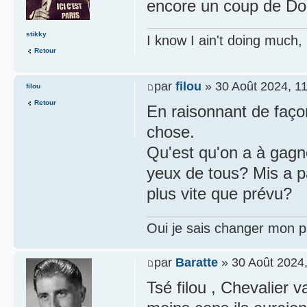
encore un coup de Dom
stikky
I know I ain't doing much,
Retour
par
filou
» 30 Août 2024, 1
filou
Retour
En raisonnant de faço
chose.
Qu'est qu'on a à gagn
yeux de tous? Mis a par
plus vite que prévu?
Oui je sais changer mon p
par
Baratte
» 30 Août 2024,
Tsé filou , Chevalier va