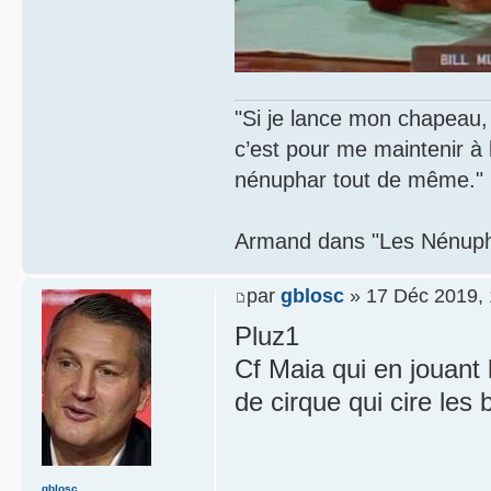
"Si je lance mon chapeau, s
c’est pour me maintenir à
nénuphar tout de même."
Armand dans "Les Nénupha
par
gblosc
» 17 Déc 2019, 
Pluz1
Cf Maia qui en jouant
de cirque qui cire les 
gblosc