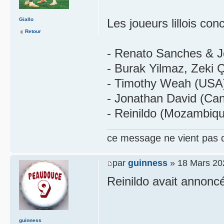
Giallo
Les joueurs lillois con
Retour
- Renato Sanches & J
- Burak Yilmaz, Zeki Ç
- Timothy Weah (USA
- Jonathan David (Ca
- Reinildo (Mozambiq
ce message ne vient pas 
par
guinness
» 18 Mars 20
Reinildo avait annoncé q
guinness