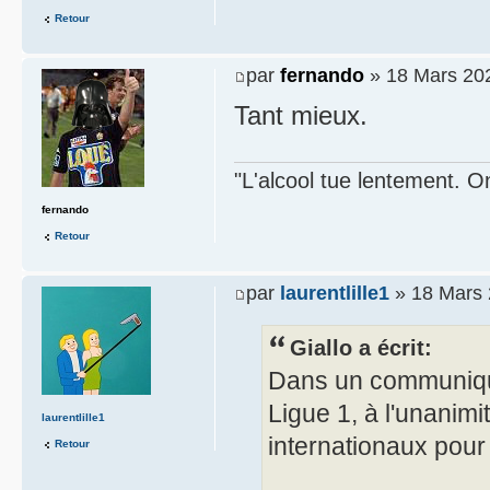
Retour
par
fernando
» 18 Mars 202
Tant mieux.
"L'alcool tue lentement. On
fernando
Retour
par
laurentlille1
» 18 Mars 
Giallo a écrit:
Dans un communiqué, 
Ligue 1, à l'unanimit
laurentlille1
internationaux pou
Retour