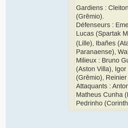
Gardiens : Cleiton
(Grêmio).
Défenseurs : Emer
Lucas (Spartak M
(Lille), Ibañes (At
Paranaense), Wal
Milieux : Bruno G
(Aston Villa), Ig
(Grêmio), Reinier
Attaquants : Anton
Matheus Cunha (R
Pedrinho (Corinthi