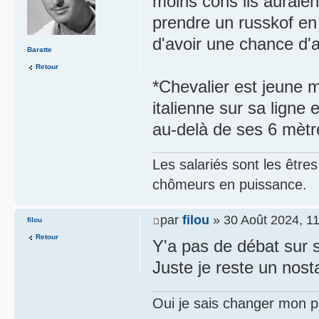
moins cons ils auraien
prendre un russkof en
d'avoir une chance d'a
Baratte
Retour
*Chevalier est jeune m
italienne sur sa ligne 
au-delà de ses 6 mètr
Les salariés sont les être
chômeurs en puissance.
par
filou
» 30 Août 2024, 1
filou
Retour
Y'a pas de débat sur 
Juste je reste un nost
Oui je sais changer mon p