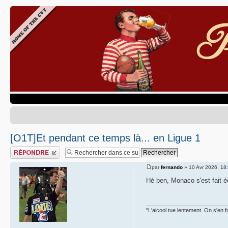
[O1T]Et pendant ce temps là... en Ligue 1
Publier une réponse
par
fernando
» 10 Avr 2026, 18
Hé ben, Monaco s'est fait é
"L'alcool tue lentement. On s'en f