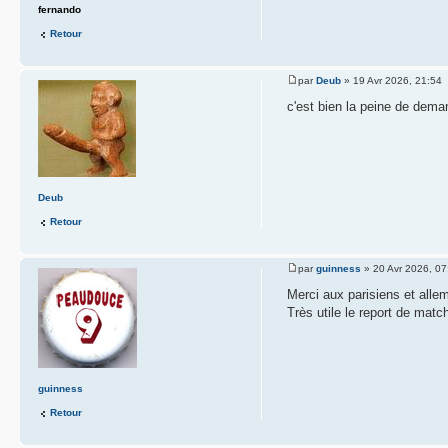
fernando
Retour
par
Deub
» 19 Avr 2026, 21:54
c'est bien la peine de dem
Deub
Retour
par
guinness
» 20 Avr 2026, 07
Merci aux parisiens et alle
Très utile le report de match
guinness
Retour