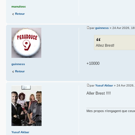
manulosc
Retour
par
guinness
» 24 Avr 2026, 18
Allez Brest!
+10000
guinness
Retour
par
Yusuf Akbar
» 24 Avr 2026,
Aller Brest !!!!
Mes propos n’engagent que ceux q
Yusuf Akbar