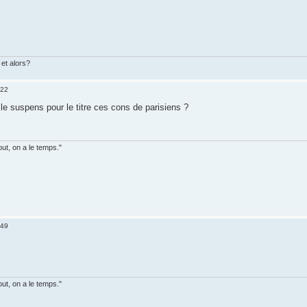
et alors?
:22
 le suspens pour le titre ces cons de parisiens ?
out, on a le temps."
:49
out, on a le temps."