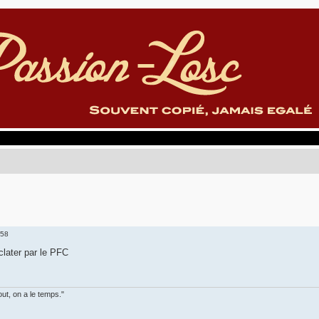
:58
clater par le PFC
out, on a le temps."