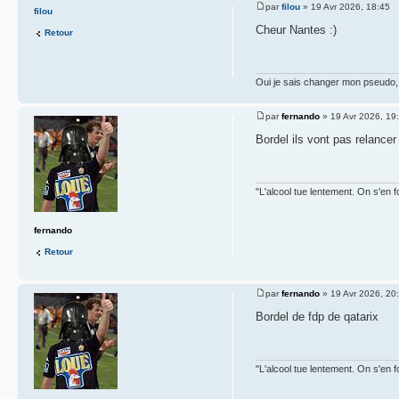
par
filou
» 19 Avr 2026, 18:45
filou
Cheur Nantes :)
Retour
Oui je sais changer mon pseudo, 
par
fernando
» 19 Avr 2026, 19
Bordel ils vont pas relancer
"L'alcool tue lentement. On s'en f
fernando
Retour
par
fernando
» 19 Avr 2026, 20
Bordel de fdp de qatarix
"L'alcool tue lentement. On s'en f