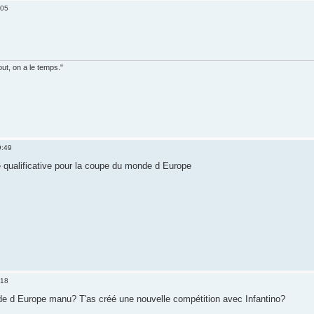
:05
out, on a le temps."
9:49
e qualificative pour la coupe du monde d Europe
:18
de d Europe manu? T'as créé une nouvelle compétition avec Infantino?