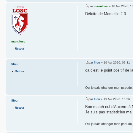
par
manulosc
» 18 Avr 2026, 1
Défaite de Marseille 2-0
manulosc
Retour
par
filou
» 19 Avr 2026, 07:31
filou
ca c'est le point positif de 
Retour
Oui je sais changer mon pseudo, 
par
filou
» 19 Avr 2026, 15:56
filou
Bon match nul d'Auxerre à
Retour
Je suis pas statisticien mais
Oui je sais changer mon pseudo, 