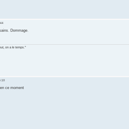
:44
usains. Dommage.
out, on a le temps."
6:10
t en ce moment