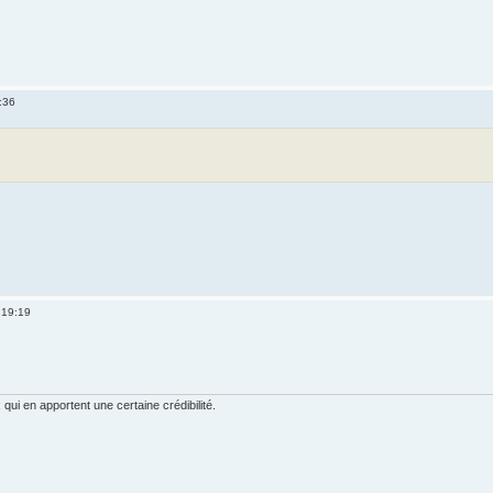
:36
 19:19
ui en apportent une certaine crédibilité.