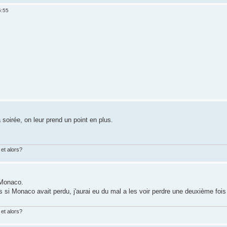
6:55
la soirée, on leur prend un point en plus.
et alors?
 Monaco.
 si Monaco avait perdu, j'aurai eu du mal a les voir perdre une deuxième fois à d
et alors?