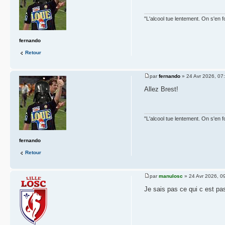
"L'alcool tue lentement. On s'en f
fernando
Retour
par
fernando
» 24 Avr 2026, 07
Allez Brest!
"L'alcool tue lentement. On s'en f
fernando
Retour
par
manulosc
» 24 Avr 2026, 0
Je sais pas ce qui c est pa