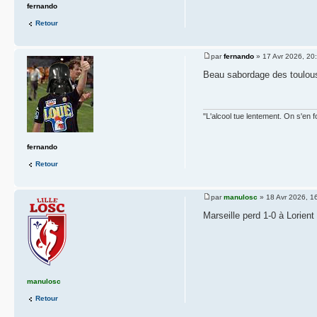
fernando
Retour
par
fernando
» 17 Avr 2026, 20
Beau sabordage des toulo
"L'alcool tue lentement. On s'en f
fernando
Retour
par
manulosc
» 18 Avr 2026, 1
Marseille perd 1-0 à Lorien
manulosc
Retour