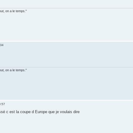
out, on a le temps."
:34
out, on a le temps."
9:57
ssé c est la coupe d Europe que je voulais dire