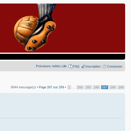
Prévisions météo Lille
FAQ
Inscription
Connexion
8044 message(s) •
Page
267
sur
269
•
...
1
264
265
266
267
268
269