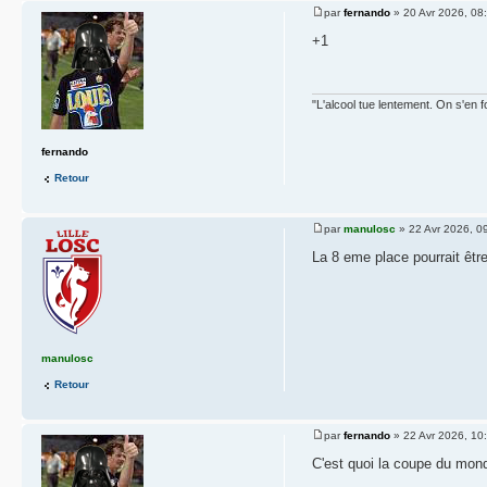
par
fernando
» 20 Avr 2026, 08
+1
"L'alcool tue lentement. On s'en f
fernando
Retour
par
manulosc
» 22 Avr 2026, 0
La 8 eme place pourrait êtr
manulosc
Retour
par
fernando
» 22 Avr 2026, 10
C'est quoi la coupe du mon