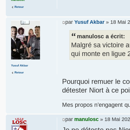
Retour
par
Yusuf Akbar
» 18 Mai 2
manulosc a écrit:
Malgré sa victoire a
qui monte en ligue 
Yusuf Akbar
Retour
Pourquoi remuer le cou
détester Niort à ce poi
Mes propos n’engagent que
par
manulosc
» 18 Mai 202
Je ne déteste pas Nio