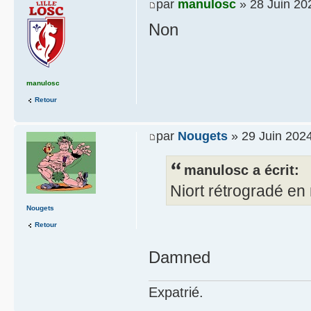
par
manulosc
» 28 Juin 20
Non
manulosc
Retour
par
Nougets
» 29 Juin 2024
manulosc a écrit:
Niort rétrogradé en 
Nougets
Retour
Damned
Expatrié.