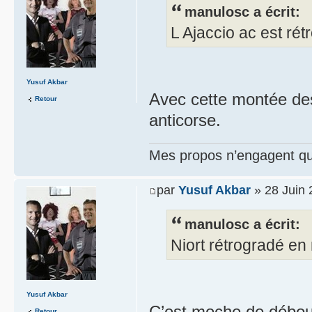
manulosc a écrit:
L Ajaccio ac est ré
Yusuf Akbar
Avec cette montée des
Retour
anticorse.
Mes propos n’engagent que
par
Yusuf Akbar
» 28 Juin 
manulosc a écrit:
Niort rétrogradé en 
Yusuf Akbar
C’est moche de débou
Retour