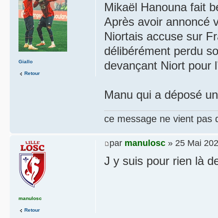
Mikaël Hanouna fait b
Après avoir annoncé v
Niortais accuse sur F
délibérément perdu s
Giallo
devançant Niort pour l
Retour
Manu qui a déposé un
ce message ne vient pas 
par
manulosc
» 25 Mai 202
J y suis pour rien là 
manulosc
Retour