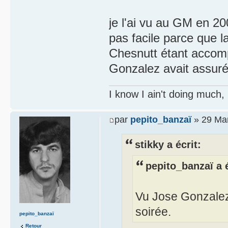
je l'ai vu au GM en 2
pas facile parce que la
Chesnutt étant accom
Gonzalez avait assuré
I know I ain't doing much,
par
pepito_banzaï
» 29 Mar
stikky a écrit:
pepito_banzaï a é
Vu Jose Gonzalez
soirée.
pepito_banzaï
Retour