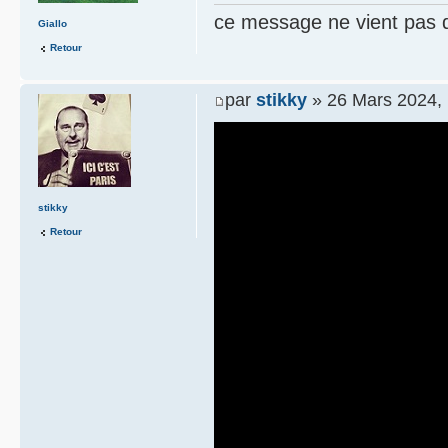
ce message ne vient pas 
Giallo
Retour
par
stikky
» 26 Mars 2024, 
stikky
Retour