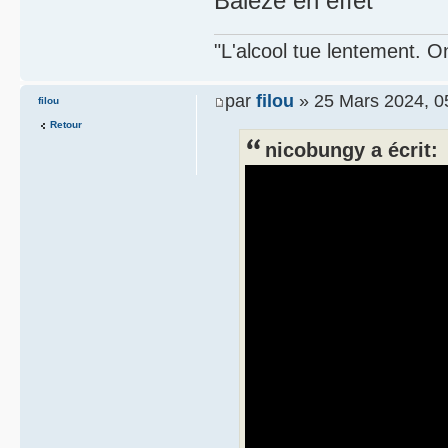
Balèze en effet
"L'alcool tue lentement. On
par
filou
» 25 Mars 2024, 0
filou
Retour
nicobungy a écrit: