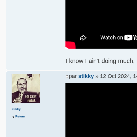
I know I ain't doing much,
par
stikky
» 12 Oct 2024, 1
stikky
Retour