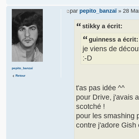
par
pepito_banzaï
» 28 Mar
stikky a écrit:
guinness a écrit:
je viens de découv
:-D
pepito_banzaï
Retour
t'as pas idée ^^
pour Drive, j'avais 
scotché !
pour les smashing p
contre j'adore Gish