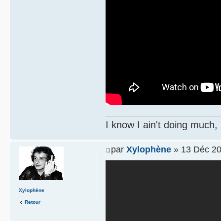
I know I ain't doing much,
par
Xylophène
» 13 Déc 20
Xylophène
Retour