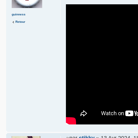
guinness
Retour
par
stikky
» 13 Avr 2024, 1