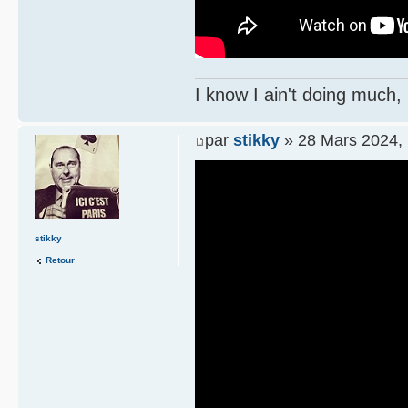
I know I ain't doing much,
par
stikky
» 28 Mars 2024, 
stikky
Retour