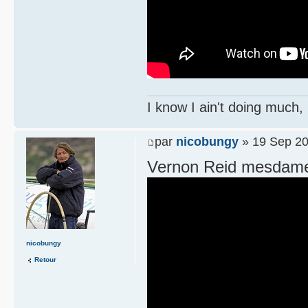
I know I ain't doing much,
par
nicobungy
» 19 Sep 20
Vernon Reid mesdame
nicobungy
Retour