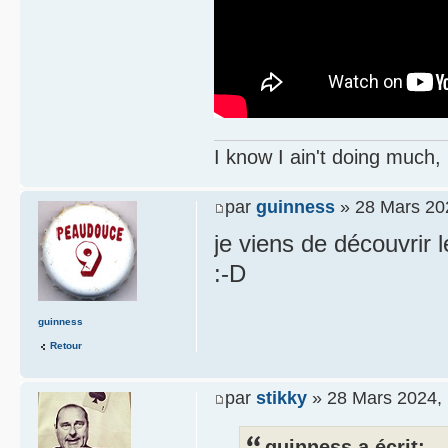
I know I ain't doing much,
par
guinness
» 28 Mars 20
je viens de découvrir l
:-D
guinness
Retour
par
stikky
» 28 Mars 2024, 
guinness a écrit: