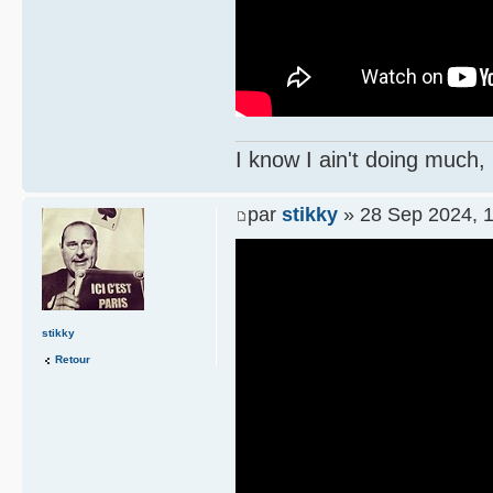
I know I ain't doing much,
par
stikky
» 28 Sep 2024, 1
stikky
Retour