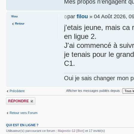
Mes propos n’engagent que
par
filou
» 04 Août 2026, 0
filou
Retour
j'etais jeune, mais ca
en ligue 2.
J'ai commencé à suivre
je tenais pour le gran
C1.
Oui je sais changer mon p
Afficher les messages publiés depuis :
Précédent
Publier une réponse
Retour vers Forum
QUI EST EN LIGNE ?
Utilisateur(s) parcourant ce forum :
Majestic-12 [Bot]
et 17 invité(s)