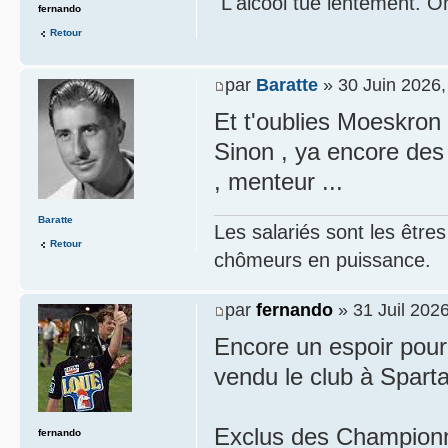
"L'alcool tue lentement. On
fernando
Retour
par
Baratte
» 30 Juin 2026,
Et t'oublies Moeskron 
Sinon , ya encore des i
, menteur ...
Baratte
Les salariés sont les être
Retour
chômeurs en puissance.
par
fernando
» 31 Juil 2026
Encore un espoir pour
vendu le club à Sparta 
Exclus des Championna
fernando