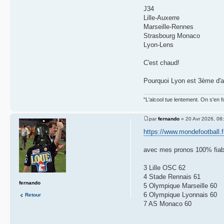
J34
Lille-Auxerre
Marseille-Rennes
Strasbourg Monaco
Lyon-Lens
C'est chaud!
Pourquoi Lyon est 3ème d'ai
"L'alcool tue lentement. On s'en f
par
fernando
» 20 Avr 2026, 08
https://www.mondefootball.f
avec mes pronos 100% fiable
3 Lille OSC 62
4 Stade Rennais 61
fernando
5 Olympique Marseille 60
6 Olympique Lyonnais 60
Retour
7 AS Monaco 60