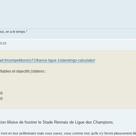
out, on a le temps."
13:23
l.fr/competition/co71/france-ligue-1/standings-calculator/
bles et objectifs j'obtiens :
60
60
tion lilloise de frustrer le Stade Rennais de Ligue des Champions.
ls iront en tour préliminaire mais vous savez, vous comme moi, qu'ils s'y feront piteusement éli