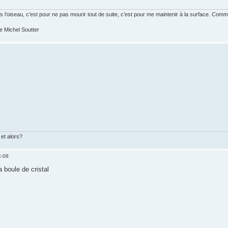
ais l’oiseau, c’est pour ne pas mourir tout de suite, c’est pour me maintenir à la surface. C
 Michel Soutter
et alors?
4:08
 boule de cristal