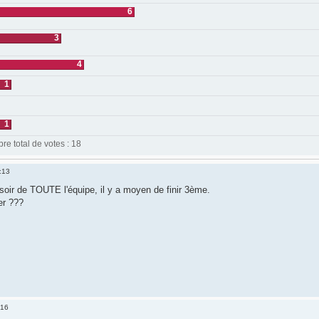
6
3
4
1
1
e total de votes : 18
:13
 soir de TOUTE l'équipe, il y a moyen de finir 3ème.
ier ???
:16