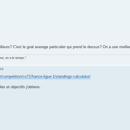
lleurs? C'est le goal average particulier qui prend le dessus? On a une meille
out, on a le temps."
:19
r/competition/co71/france-ligue-1/standings-calculator/
s et objectifs j'obtiens :