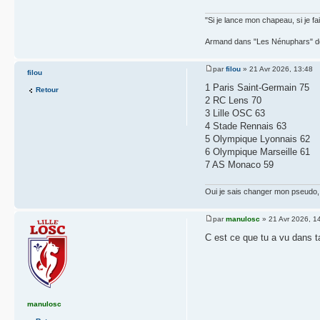
"Si je lance mon chapeau, si je f
Armand dans "Les Nénuphars" de
par
filou
» 21 Avr 2026, 13:48
filou
1 Paris Saint-Germain 75
Retour
2 RC Lens 70
3 Lille OSC 63
4 Stade Rennais 63
5 Olympique Lyonnais 62
6 Olympique Marseille 61
7 AS Monaco 59
Oui je sais changer mon pseudo, 
par
manulosc
» 21 Avr 2026, 1
C est ce que tu a vu dans ta
manulosc