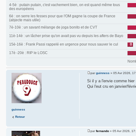
4-5è : putain putain, c'est vachement bien, on est quand même tous
des européens
6è : on serre les fesses pour que l'OM gagne la coupe de France
(abjecte mais utile)
7è-10è : un savant mélange de joga bonito et de CVT
11è-14è : un lâcher prise qu'on avait pas vu depuis les afters de Bayo
15è-16è : Frank Passi rappelé en urgence pour nous sauver le cul
0
17è -20è : RIP le LOSC
Nombr
par
guinness
» 05 Avr 2026, 17
Si il y a l'envie comme hier
Qui l'eut cru en janvier/févr
guinness
Retour
par
fernando
» 05 Avr 2026, 17