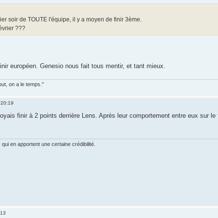
hier soir de TOUTE l'équipe, il y a moyen de finir 3ème.
février ???
ir européen. Genesio nous fait tous mentir, et tant mieux.
out, on a le temps."
 20:19
oyais finir à 2 points derrière Lens. Après leur comportement entre eux sur le te
ui en apportent une certaine crédibilité.
:13