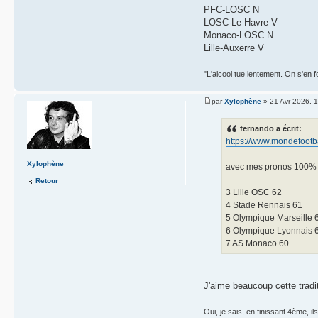
PFC-LOSC N
LOSC-Le Havre V
Monaco-LOSC N
Lille-Auxerre V
"L'alcool tue lentement. On s'en f
par
Xylophène
» 21 Avr 2026, 
fernando a écrit:
https://www.mondefootbal
Xylophène
avec mes pronos 100% fia
Retour
3 Lille OSC 62
4 Stade Rennais 61
5 Olympique Marseille 
6 Olympique Lyonnais 
7 AS Monaco 60
J'aime beaucoup cette tradi
Oui, je sais, en finissant 4ème, i