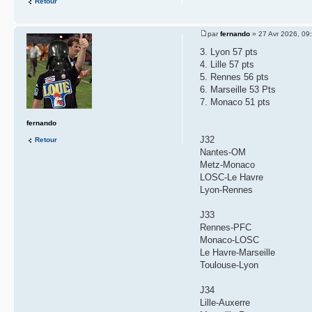
Retour
par
fernando
» 27 Avr 2026, 09
3. Lyon 57 pts
4. Lille 57 pts
5. Rennes 56 pts
6. Marseille 53 Pts
7. Monaco 51 pts
fernando
J32
Retour
Nantes-OM
Metz-Monaco
LOSC-Le Havre
Lyon-Rennes
J33
Rennes-PFC
Monaco-LOSC
Le Havre-Marseille
Toulouse-Lyon
J34
Lille-Auxerre