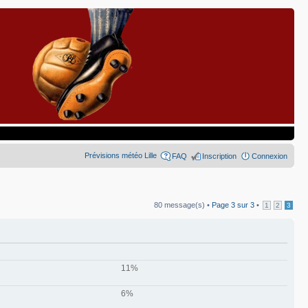
Prévisions météo Lille
FAQ
Inscription
Connexion
80 message(s) •
Page
3
sur
3
•
1
2
3
11%
6%