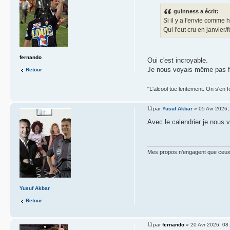
guinness a écrit:
Si il y a l'envie comme 
Qui l'eut cru en janvier/
fernando
Oui c'est incroyable.
Je nous voyais même pas fin
Retour
"L'alcool tue lentement. On s'en f
par
Yusuf Akbar
» 05 Avr 2026,
Avec le calendrier je nous v
Mes propos n’engagent que ceux q
Yusuf Akbar
Retour
par
fernando
» 20 Avr 2026, 08