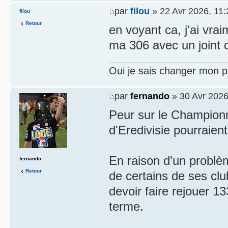
par
filou
» 22 Avr 2026, 11:
filou
Retour
en voyant ca, j'ai vra
ma 306 avec un joint d
Oui je sais changer mon p
par
fernando
» 30 Avr 2026
Peur sur le Champion
d'Eredivisie pourraien
En raison d'un problèm
fernando
Retour
de certains de ses cl
devoir faire rejouer 1
terme.