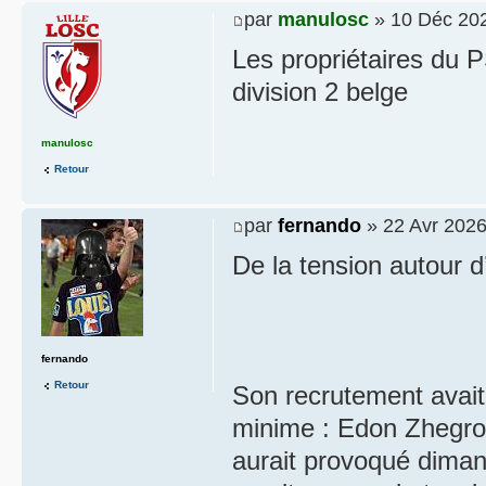
par
manulosc
» 10 Déc 202
Les propriétaires du 
division 2 belge
manulosc
Retour
par
fernando
» 22 Avr 2026
De la tension autour 
fernando
Retour
Son recrutement avait
minime : Edon Zhegro
aurait provoqué dimanc