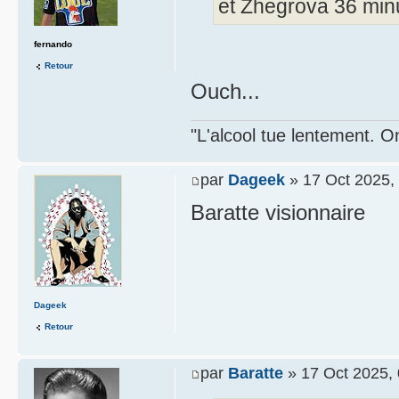
et Zhegrova 36 minu
fernando
Retour
Ouch...
"L'alcool tue lentement. On
par
Dageek
» 17 Oct 2025,
Baratte visionnaire
Dageek
Retour
par
Baratte
» 17 Oct 2025, 