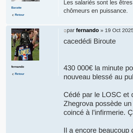
Les salariés sont les être
Baratte
chômeurs en puissance.
Retour
par
fernando
» 19 Oct 2025
cacedédi Biroute
430 000€ la minute p
fernando
Retour
nouveau blessé au pu
Cédé par le LOSC et d
Zhegrova possède un t
coincé à l’infirmerie.
Il a encore beaucoup d