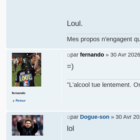
Loul.
Mes propos n’engagent que
par
fernando
» 30 Avr 2026
=)
"L'alcool tue lentement. On
fernando
Retour
par
Dogue-son
» 30 Avr 20
lol