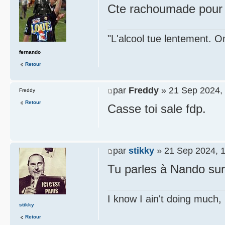
Cte rachoumade pour 
"L'alcool tue lentement. On
fernando
Retour
par
Freddy
» 21 Sep 2024,
Freddy
Retour
Casse toi sale fdp.
par
stikky
» 21 Sep 2024, 
Tu parles à Nando sur 
I know I ain't doing much,
stikky
Retour