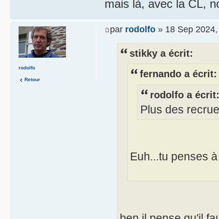
mais là, avec la CL, 
par
rodolfo
» 18 Sep 2024,
stikky a écrit:
rodolfo
fernando a écrit:
Retour
rodolfo a écrit
Plus des recrue
Euh...tu penses à
ben il pense qu'il f