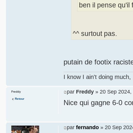
ben il pense qu'il
^^ surtout pas.
putain de footix racis
I know I ain't doing much,
par
Freddy
» 20 Sep 2024,
Freddy
Retour
Nice qui gagne 6-0 co
par
fernando
» 20 Sep 202