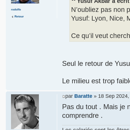
Yusuf Akbar a écrit
N’oubliez pas non p
rodolfo
Yusuf: Lyon, Nice, 
Retour
Ce qu’il veut cherch
Seul le retour de Yusu
Le milieu est trop faib
par
Baratte
» 18 Sep 2024,
Pas du tout . Mais je 
comprendre .
Les salariés sont les être