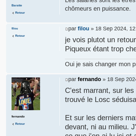
Baratte
chômeurs en puissance.
Retour
par
filou
» 18 Sep 2024, 12
filou
Retour
je vois plutot un retou
Piqueux étant trop ch
Oui je sais changer mon p
par
fernando
» 18 Sep 202
C'est marrant, sur les
trouvé le Losc séduisa
Et sur les derniers mat
fernando
Retour
devant, ni au milieu. 
ce que j'en ai lu ici et