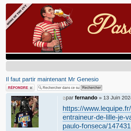
Il faut partir maintenant Mr Genesio
Publier une réponse
par
fernando
» 13 Juin 202
https://www.lequipe.fr
entraineur-de-lille-je-
paulo-fonseca/14743