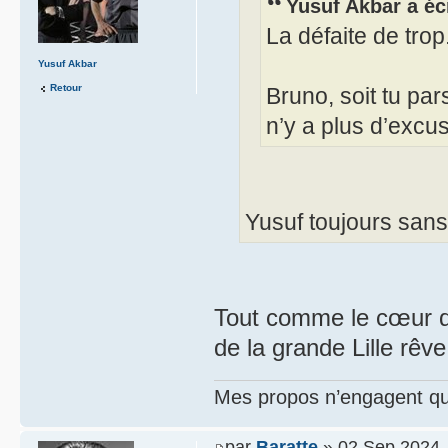
Yusuf Akbar a écr
La défaite de trop
Yusuf Akbar
Retour
Bruno, soit tu pars
n’y a plus d’excu
Yusuf toujours sans 
Tout comme le cœur d’H
de la grande Lille rêv
Mes propos n’engagent que
par
Baratte
» 02 Sep 2024,