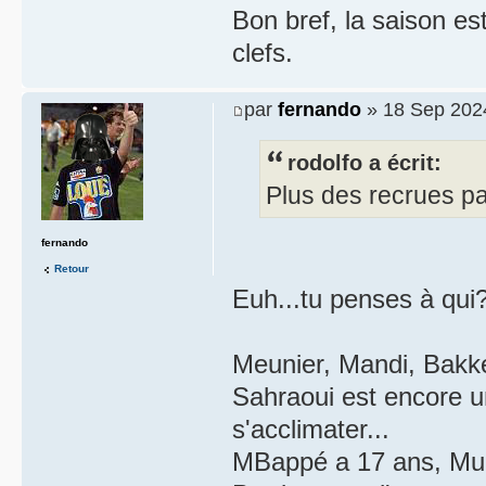
Bon bref, la saison e
clefs.
par
fernando
» 18 Sep 202
rodolfo a écrit:
Plus des recrues pa
fernando
Retour
Euh...tu penses à qui
Meunier, Mandi, Bakk
Sahraoui est encore un
s'acclimater...
MBappé a 17 ans, Mu