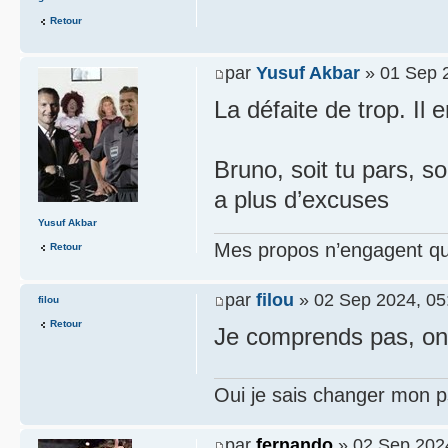
Retour
par
Yusuf Akbar
» 01 Sep 
La défaite de trop. Il 
Bruno, soit tu pars, soi
a plus d’excuses
Yusuf Akbar
Mes propos n’engagent que
Retour
par
filou
» 02 Sep 2024, 05
filou
Retour
Je comprends pas, on 
Oui je sais changer mon p
par
fernando
» 02 Sep 202