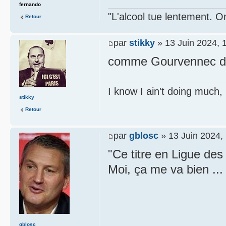
fernando
"L'alcool tue lentement. On
Retour
par
stikky
» 13 Juin 2024, 
comme Gourvennec dans
I know I ain't doing much,
stikky
Retour
par
gblosc
» 13 Juin 2024,
"Ce titre en Ligue de
Moi, ça me va bien ...
gblosc