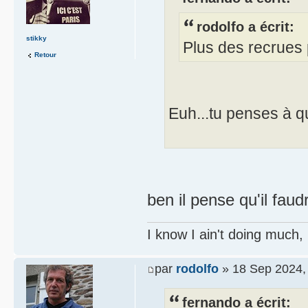
rodolfo a écrit:
stikky
Plus des recrues 
Retour
Euh...tu penses à q
ben il pense qu'il faud
I know I ain't doing much,
par
rodolfo
» 18 Sep 2024,
fernando a écrit: