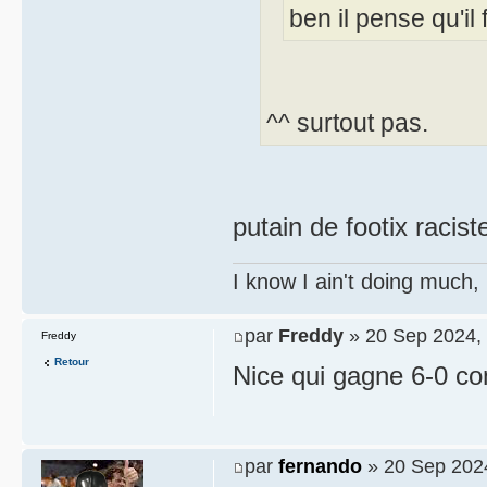
ben il pense qu'il
^^ surtout pas.
putain de footix racis
I know I ain't doing much,
par
Freddy
» 20 Sep 2024,
Freddy
Retour
Nice qui gagne 6-0 co
par
fernando
» 20 Sep 202