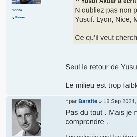
Yusuf Akbar a écrit
N’oubliez pas non p
rodolfo
Yusuf: Lyon, Nice, 
Retour
Ce qu’il veut cherch
Seul le retour de Yusu
Le milieu est trop faib
par
Baratte
» 18 Sep 2024,
Pas du tout . Mais je 
comprendre .
Les salariés sont les être