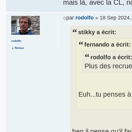
mais là, avec la CL, 
par
rodolfo
» 18 Sep 2024,
stikky a écrit:
rodolfo
fernando a écrit:
Retour
rodolfo a écrit
Plus des recrue
Euh...tu penses à
ben il pense qu'il f