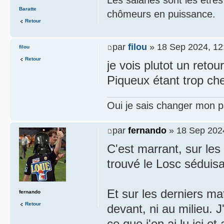
Baratte
chômeurs en puissance.
Retour
par
filou
» 18 Sep 2024, 12
filou
Retour
je vois plutot un retou
Piqueux étant trop ch
Oui je sais changer mon p
par
fernando
» 18 Sep 202
C'est marrant, sur les
trouvé le Losc séduisa
Et sur les derniers mat
fernando
Retour
devant, ni au milieu. 
ce que j'en ai lu ici et