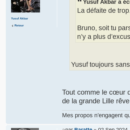
Yusuf Akbar a écr
La défaite de trop
Yusuf Akbar
Retour
Bruno, soit tu pars
n’y a plus d’excu
Yusuf toujours sans 
Tout comme le cœur d’H
de la grande Lille rêv
Mes propos n’engagent que
par
Baratte
» 02 Sep 2024,