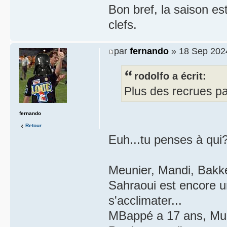
Bon bref, la saison e
clefs.
par
fernando
» 18 Sep 202
rodolfo a écrit:
Plus des recrues pa
fernando
Retour
Euh...tu penses à qui
Meunier, Mandi, Bakk
Sahraoui est encore un
s'acclimater...
MBappé a 17 ans, Mu