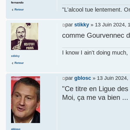
fernando
"L'alcool tue lentement. On
Retour
par
stikky
» 13 Juin 2024, 
comme Gourvennec dans
I know I ain't doing much,
stikky
Retour
par
gblosc
» 13 Juin 2024,
"Ce titre en Ligue de
Moi, ça me va bien ...
gblosc