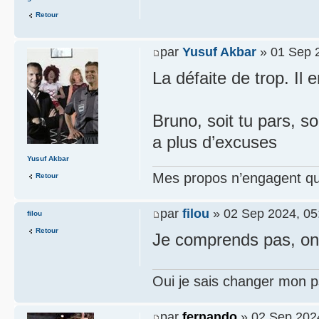
Retour
par
Yusuf Akbar
» 01 Sep 
La défaite de trop. Il 
Bruno, soit tu pars, soi
a plus d’excuses
Yusuf Akbar
Mes propos n’engagent que
Retour
par
filou
» 02 Sep 2024, 05
filou
Retour
Je comprends pas, on 
Oui je sais changer mon p
par
fernando
» 02 Sep 202