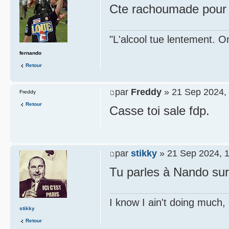
Cte rachoumade pour 
"L'alcool tue lentement. On
fernando
Retour
par
Freddy
» 21 Sep 2024,
Freddy
Retour
Casse toi sale fdp.
par
stikky
» 21 Sep 2024, 
Tu parles à Nando sur 
I know I ain't doing much,
stikky
Retour