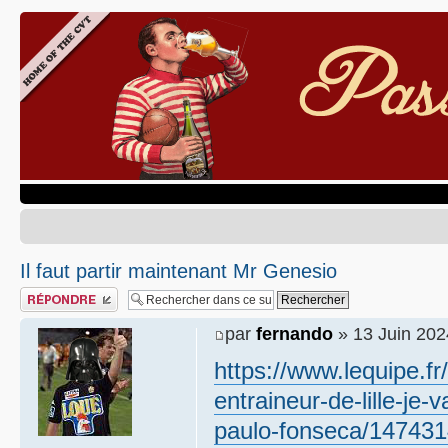
Il faut partir maintenant Mr Genesio
Publier une réponse
par
fernando
» 13 Juin 202
https://www.lequipe.fr
entraineur-de-lille-je-
paulo-fonseca/14743