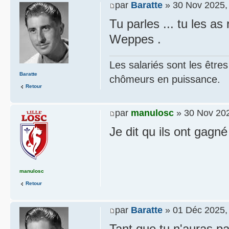
par
Baratte
» 30 Nov 2025,
Tu parles ... tu les a
Weppes .
Les salariés sont les être
Baratte
chômeurs en puissance.
Retour
par
manulosc
» 30 Nov 202
Je dit qu ils ont gagn
manulosc
Retour
par
Baratte
» 01 Déc 2025,
Tant que tu n'auras pa