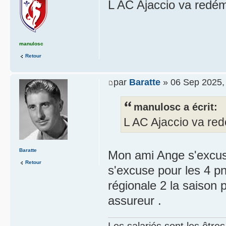
L AC Ajaccio va redém
manulosc
Retour
par
Baratte
» 06 Sep 2025,
manulosc a écrit:
L AC Ajaccio va red
Baratte
Mon ami Ange s'excuse 
Retour
s'excuse pour les 4 pn
régionale 2 la saison 
assureur .
Les salariés sont les être