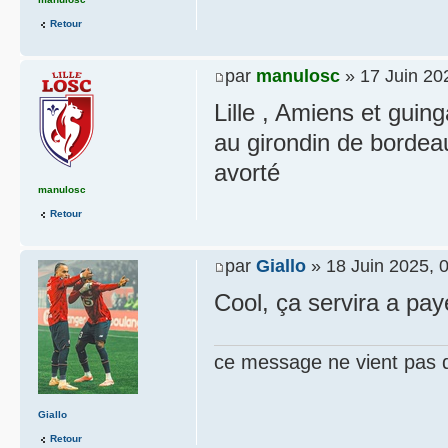
Retour
par
manulosc
» 17 Juin 20
Lille , Amiens et gui
au girondin de bordeau
avorté
manulosc
Retour
par
Giallo
» 18 Juin 2025, 
Cool, ça servira a paye
ce message ne vient pas 
Giallo
Retour