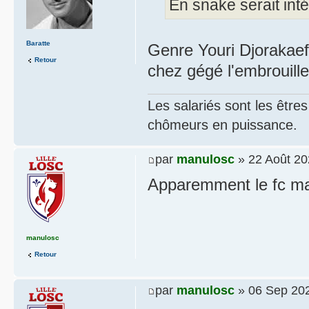
En snake serait int
Baratte
Genre Youri Djorakaef
Retour
chez gégé l'embrouille 
Les salariés sont les être
chômeurs en puissance.
par
manulosc
» 22 Août 20
Apparemment le fc ma
manulosc
Retour
par
manulosc
» 06 Sep 202