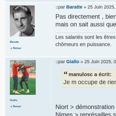
par
Baratte
» 25 Juin 2025,
Pas directement , bien
mais on sait aussi qu
Les salariés sont les être
Baratte
chômeurs en puissance.
Retour
par
Giallo
» 25 Juin 2025, 
manulosc a écrit:
Je m occupe de rie
Giallo
Niort > démonstration
Retour
Nimes > représailles s