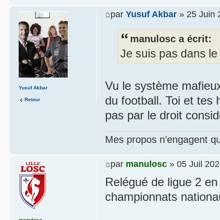
par
Yusuf Akbar
» 25 Juin 
manulosc a écrit:
Je suis pas dans le 
Vu le système mafieux
Yusuf Akbar
du football. Toi et te
Retour
pas par le droit cons
Mes propos n’engagent que
par
manulosc
» 05 Juil 202
Relégué de ligue 2 en 
championnats nationa
manulosc