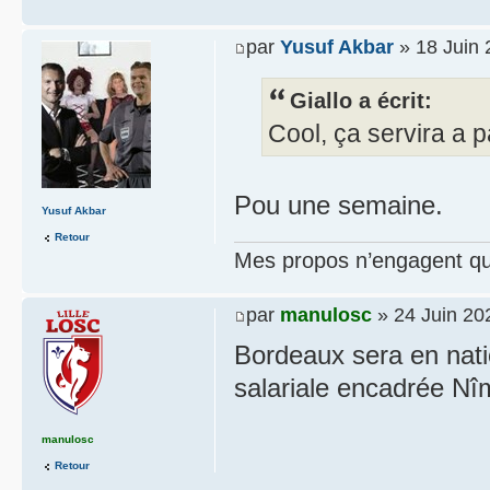
par
Yusuf Akbar
» 18 Juin 
Giallo a écrit:
Cool, ça servira a p
Pou une semaine.
Yusuf Akbar
Retour
Mes propos n’engagent que
par
manulosc
» 24 Juin 20
Bordeaux sera en nati
salariale encadrée Nî
manulosc
Retour