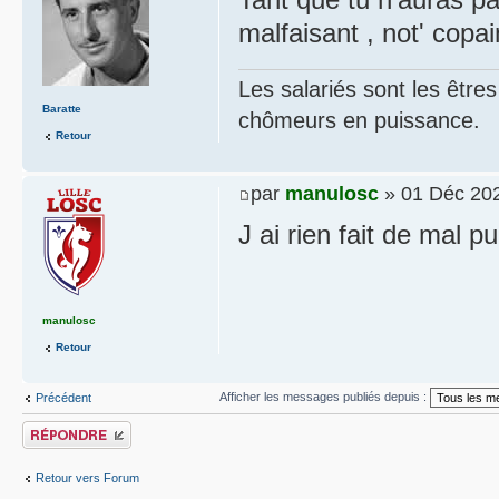
malfaisant , not' copa
Les salariés sont les être
Baratte
chômeurs en puissance.
Retour
par
manulosc
» 01 Déc 202
J ai rien fait de mal pu
manulosc
Retour
Afficher les messages publiés depuis :
Précédent
Publier une réponse
Retour vers Forum