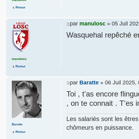
Retour
par
manulosc
» 05 Juil 202
Wasquehal repêché en 
manulosc
Retour
par
Baratte
» 06 Juil 2025,
Toi , t'as encore fling
, on te connait . T'es 
Les salariés sont les être
Baratte
chômeurs en puissance.
Retour