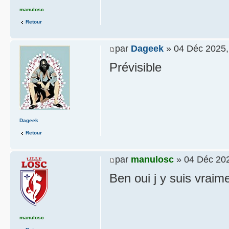
manulosc
Retour
par
Dageek
» 04 Déc 2025,
Prévisible
Dageek
Retour
par
manulosc
» 04 Déc 202
Ben oui j y suis vraim
manulosc