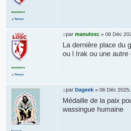
manulosc
Retour
par
manulosc
» 06 Déc 202
La dernière place du 
ou l Irak ou une autre 
manulosc
Retour
par
Dageek
» 06 Déc 2025,
Médaille de la paix po
wassingue humaine
Dageek