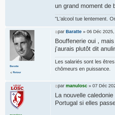
un grand moment de b
"L'alcool tue lentement. On
par
Baratte
» 06 Déc 2025,
Bouffenerie oui , mais
j'aurais plutôt dit anul
Les salariés sont les être
Baratte
chômeurs en puissance.
Retour
par
manulosc
» 07 Déc 202
La nouvelle caledonie
Portugal si elles pass
manulosc