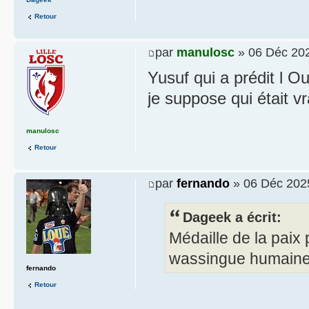
Retour
par
manulosc
» 06 Déc 202
Yusuf qui a prédit l O
je suppose qui était v
manulosc
Retour
par
fernando
» 06 Déc 202
Dageek a écrit:
Médaille de la paix
wassingue humain
fernando
Retour