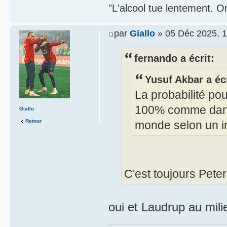
"L'alcool tue lentement. On
par
Giallo
» 05 Déc 2025, 1
fernando a écrit:
Yusuf Akbar a écr
La probabilité po
100% comme dans
Giallo
Retour
monde selon un i
C'est toujours Pete
oui et Laudrup au mili