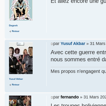
Et allez encore une g
Dageek
Retour
par
Yusuf Akbar
» 31 Mars 
Avec cette guerre entre
nous sommes entré da
Mes propos n’engagent que
Yusuf Akbar
Retour
par
fernando
» 31 Mars 202
Les troupes bolivienne