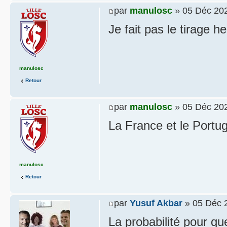
par
manulosc
» 05 Déc 202
Je fait pas le tirage he
manulosc
Retour
par
manulosc
» 05 Déc 202
La France et le Portu
manulosc
Retour
par
Yusuf Akbar
» 05 Déc 
La probabilité pour qu