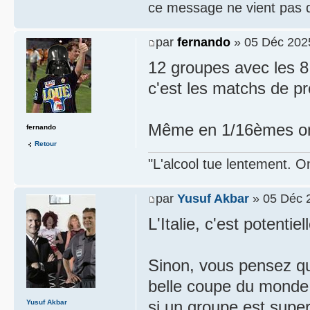
ce message ne vient pas 
par
fernando
» 05 Déc 202
12 groupes avec les 8 
c'est les matchs de pr
Même en 1/16èmes on
fernando
Retour
"L'alcool tue lentement. On
par
Yusuf Akbar
» 05 Déc 
L'Italie, c'est potenti
Sinon, vous pensez qu
belle coupe du monde 
si un groupe est super
Yusuf Akbar