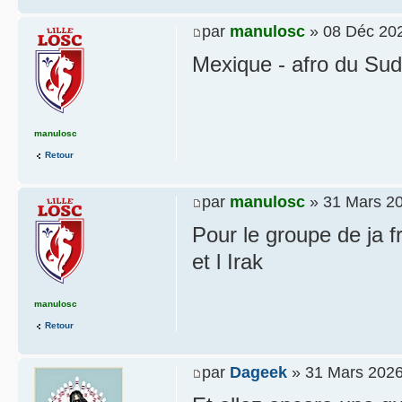
par
manulosc
» 08 Déc 202
Mexique - afro du Sud
manulosc
Retour
par
manulosc
» 31 Mars 20
Pour le groupe de ja f
et l Irak
manulosc
Retour
par
Dageek
» 31 Mars 2026