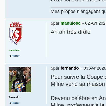
Mes propos n’engagent que
par
manulosc
» 02 Avr 202
Ah ah très drôle
manulosc
Retour
par
fernando
» 03 Avr 2026
Pour suivre la Coupe 
Milne vend sa maison
Devenu célèbre en Ang
fernando
Retour
Milne, professeur à la