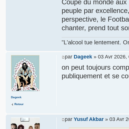
Coupe du monde aux Ét
peuple par excellence,
perspective, le Footb
chanter, prend tout so
"L'alcool tue lentement. On
par
Dageek
» 03 Avr 2026,
on peut toujours compt
publiquement et se c
Dageek
Retour
par
Yusuf Akbar
» 03 Avr 2