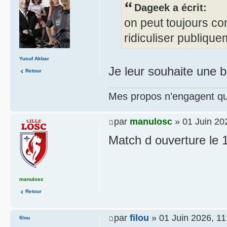
Dageek a écrit:
on peut toujours co
ridiculiser publiqu
Yusuf Akbar
Je leur souhaite une 
Retour
Mes propos n’engagent que
par
manulosc
» 01 Juin 20
Match d ouverture le 
manulosc
Retour
par
filou
» 01 Juin 2026, 11
filou