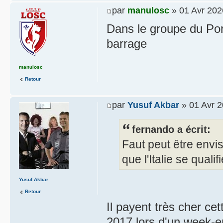
par
manulosc
» 01 Avr 202
Dans le groupe du Por
barrage
manulosc
Retour
par
Yusuf Akbar
» 01 Avr 2
fernando a écrit:
Faut peut être env
que l'Italie se quali
Yusuf Akbar
Retour
Il payent très cher ce
2017 lors d'un week-