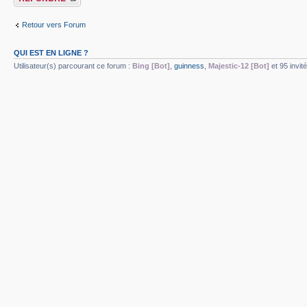
Retour vers Forum
QUI EST EN LIGNE ?
Utilisateur(s) parcourant ce forum :
Bing [Bot]
,
guinness
,
Majestic-12 [Bot]
et 95 invit