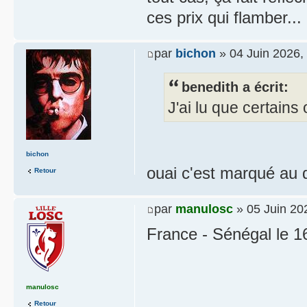
ces prix qui flamber...
par
bichon
» 04 Juin 2026,
benedith a écrit:
J'ai lu que certain
bichon
ouai c'est marqué au 
Retour
par
manulosc
» 05 Juin 20
France - Sénégal le 16
manulosc
Retour