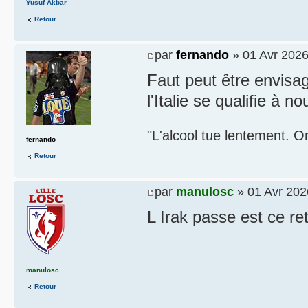
Yusuf Akbar
Retour
par
fernando
» 01 Avr 2026
Faut peut être envis
l'Italie se qualifie à n
"L'alcool tue lentement. On
fernando
Retour
par
manulosc
» 01 Avr 202
L Irak passe est ce r
manulosc
Retour