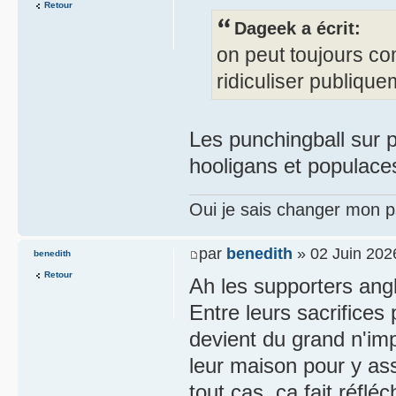
Retour
Dageek a écrit:
on peut toujours co
ridiculiser publiqu
Les punchingball sur p
hooligans et populace
Oui je sais changer mon p
par
benedith
» 02 Juin 202
benedith
Retour
Ah les supporters angla
Entre leurs sacrifices 
devient du grand n'im
leur maison pour y as
tout cas, ça fait réflé