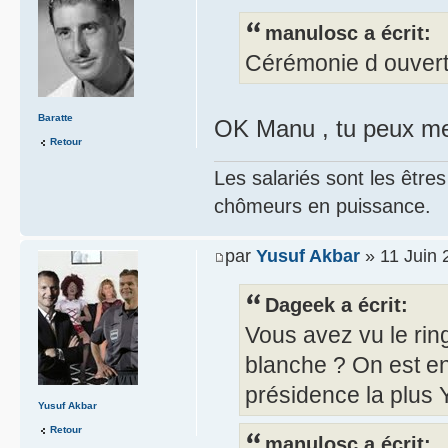
manulosc a écrit:
Cérémonie d ouvertu
Baratte
OK Manu , tu peux m
Retour
Les salariés sont les être
chômeurs en puissance.
par
Yusuf Akbar
» 11 Juin 
Dageek a écrit:
Vous avez vu le ring
blanche ? On est ent
présidence la plus 
Yusuf Akbar
Retour
manulosc a écrit: