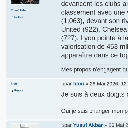
devancent les clubs a
classement avec une va
Yusuf Akbar
Retour
(1,063), devant son ri
United (922), Chelsea 
(727). Lyon pointe à 
valorisation de 453 mil
apparaître dans ce top 
Mes propos n’engagent que
par
filou
» 26 Mai 2026, 12
filou
Retour
Je suis à deux doigts 
Oui je sais changer mon p
par
Yusuf Akbar
» 26 Mai 2