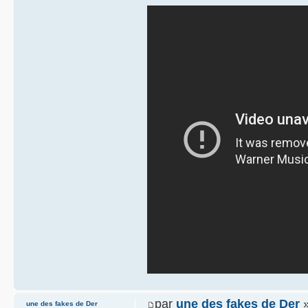
par
une des fakes de Der
»
une des fakes de Der