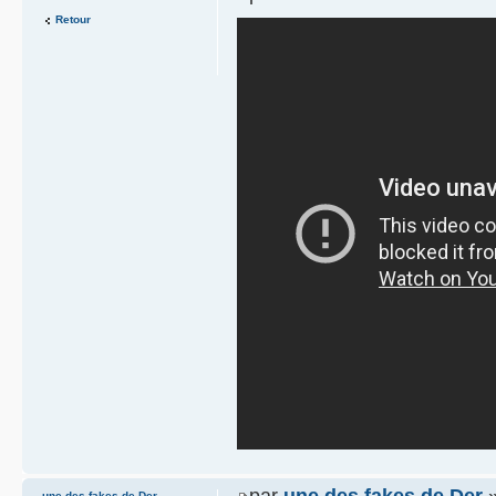
Retour
par
une des fakes de Der
»
une des fakes de Der