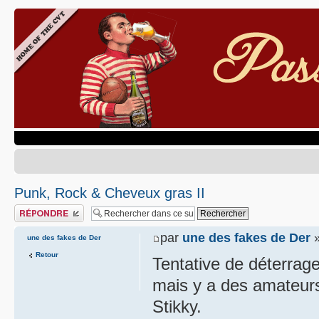
Punk, Rock & Cheveux gras II
Publier une réponse
par
une des fakes de Der
»
une des fakes de Der
Retour
Tentative de déterrage
mais y a des amateurs
Stikky.