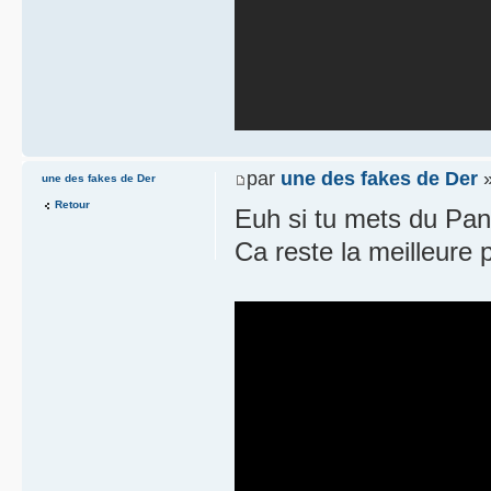
par
une des fakes de Der
»
une des fakes de Der
Retour
Euh si tu mets du Pan
Ca reste la meilleure 