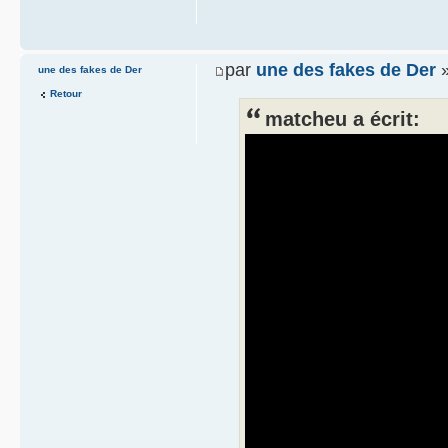
par
une des fakes de Der
»
une des fakes de Der
Retour
matcheu a écrit: