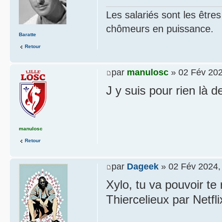
Les salariés sont les être
chômeurs en puissance.
Baratte
Retour
par
manulosc
» 02 Fév 202
J y suis pour rien là 
manulosc
Retour
par
Dageek
» 02 Fév 2024,
Xylo, tu va pouvoir te
Thiercelieux par Netf