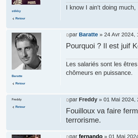
I know I ain't doing much,
stikky
Retour
par
Baratte
» 24 Avr 2024, 
Pourquoi ? Il est juif K
Les salariés sont les être
chômeurs en puissance.
Baratte
Retour
par
Freddy
» 01 Mai 2024, 
Freddy
Retour
Fouilloux va faire fer
terrorisme.
par
fernando
» 01 Mai 2024