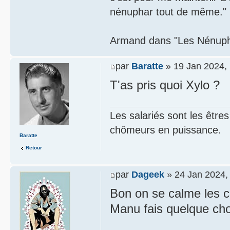
nénuphar tout de même."
Armand dans "Les Nénupha
par
Baratte
» 19 Jan 2024,
T'as pris quoi Xylo ?
Les salariés sont les être
chômeurs en puissance.
Baratte
Retour
par
Dageek
» 24 Jan 2024,
Bon on se calme les ci
Manu fais quelque ch