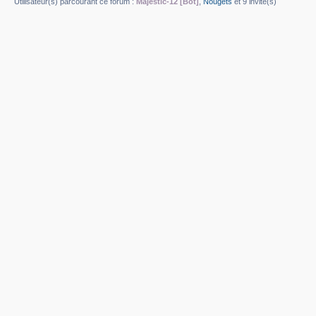
Utilisateur(s) parcourant ce forum :
Majestic-12 [Bot]
,
Nougets
et 9 invité(s)