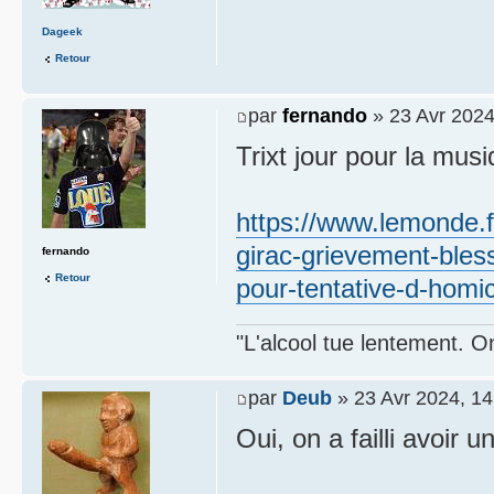
Dageek
Retour
par
fernando
» 23 Avr 2024
Trixt jour pour la mus
https://www.lemonde.fr
girac-grievement-bles
fernando
Retour
pour-tentative-d-homi
"L'alcool tue lentement. On
par
Deub
» 23 Avr 2024, 14
Oui, on a failli avoir