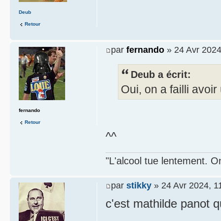
Deub
Retour
par
fernando
» 24 Avr 2024
Deub a écrit:
Oui, on a failli avo
fernando
Retour
^^
"L'alcool tue lentement. On
par
stikky
» 24 Avr 2024, 1
c'est mathilde panot qu