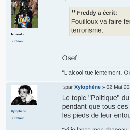
Freddy a écrit:
Fouilloux va faire f
terrorisme.
fernando
Retour
Osef
"L'alcool tue lentement. On
par
Xylophène
» 02 Mai 20
Le topic "Politique" du
pendant que tous ces 
Xylophène
les pieds de leur ento
Retour
"Si je lance mon chapeau, s