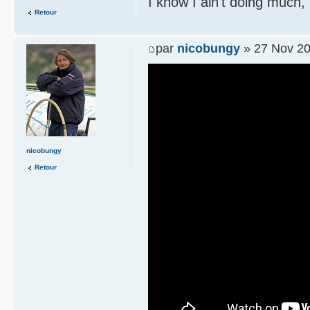
I know I ain't doing much,
Retour
par
nicobungy
» 27 Nov 20
nicobungy
Retour