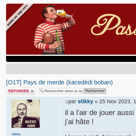
[O1T] Pays de merde (kacedédi boban)
Publier une réponse
par
stikky
» 25 Nov 2023, 
il a l'air de jouer auss
j'ai hâte !
stikky