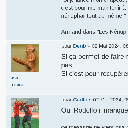
c’est pour me maintenir à
nénuphar tout de même."
Armand dans "Les Nénupha
par
Deub
» 02 Mai 2024, 0
Si ça permet de faire 
pas.
Si c'est pour récupére
Deub
Retour
par
Giallo
» 02 Mai 2024, 0
Oui Rodolfo il manque
ce message ne vient pas 