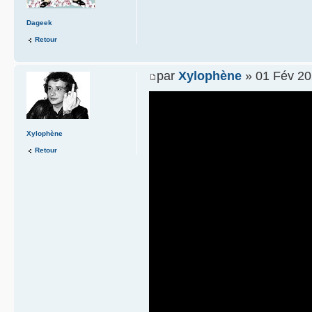
Dageek
Retour
par
Xylophène
» 01 Fév 20
Xylophène
Retour