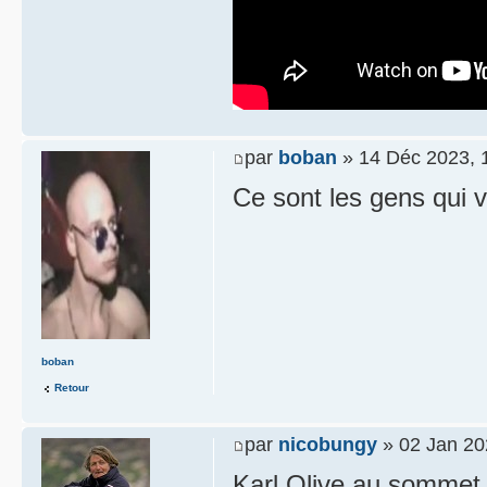
par
boban
» 14 Déc 2023, 
Ce sont les gens qui 
boban
Retour
par
nicobungy
» 02 Jan 20
Karl Olive au sommet 