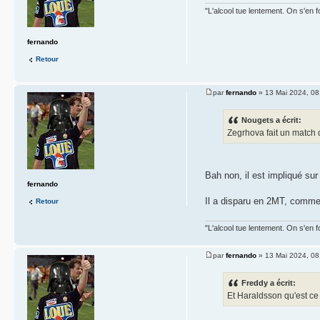
"L'alcool tue lentement. On s'en f
fernando
Retour
par
fernando
» 13 Mai 2024, 08
Nougets a écrit:
Zegrhova fait un match
Bah non, il est impliqué sur
fernando
Il a disparu en 2MT, comme to
Retour
"L'alcool tue lentement. On s'en f
par
fernando
» 13 Mai 2024, 08
Freddy a écrit:
Et Haraldsson qu'est ce q