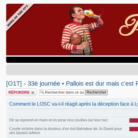
[O1T] - 33è journée • Pallois est dur mais c'est P
Publier une réponse
Comment le LOSC va-t-il réagit après la déception face à L
On se reprend en main et on pose nos couilles sur leur nez
Courte victoire dans la douleur, d'un but libérateur de Jo David pour
ses (quasi) adieux