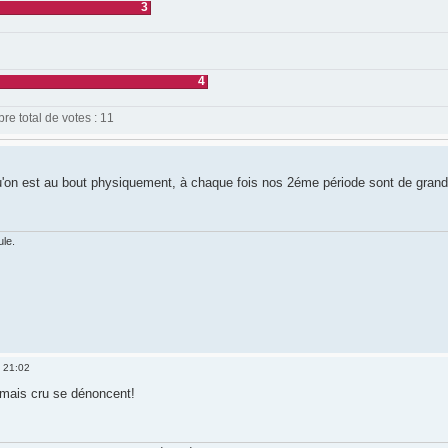
3
4
e total de votes : 11
qu'on est au bout physiquement, à chaque fois nos 2éme période sont de gran
ule.
 21:02
amais cru se dénoncent!