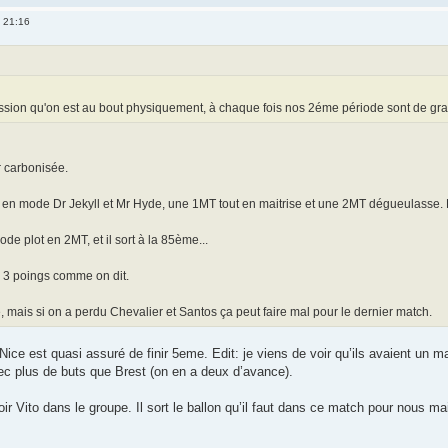
 21:16
ression qu'on est au bout physiquement, à chaque fois nos 2éme période sont de gr
ir carbonisée.
en mode Dr Jekyll et Mr Hyde, une 1MT tout en maitrise et une 2MT dégueulasse.
 plot en 2MT, et il sort à la 85ème...
es 3 poings comme on dit.
 mais si on a perdu Chevalier et Santos ça peut faire mal pour le dernier match.
ice est quasi assuré de finir 5eme. Edit: je viens de voir qu’ils avaient un ma
vec plus de buts que Brest (on en a deux d’avance).
ir Vito dans le groupe. Il sort le ballon qu’il faut dans ce match pour nous mai