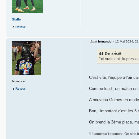
Giallo
Retour
par
fernando
» 12 Mai 2024, 21
Der a écrit:
J'ai vraiment l'impress
C'est vrai, l'équipe a l'air c
fernando
Comme lundi, un match en 
Retour
A nouveau Gomes en mode pl
Bon, l'important c'est les 3
On prend la 3ème place, mai
"L'alcool tue lentement. On s'en f