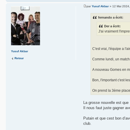
par
Yusuf Akbar
» 12 Mai 2024,
fernando a écrit:
Der a écrit:
J'ai vraiment l'imp
C'est vrai, l'équipe a l'a
Yusuf Akbar
Retour
Comme lundi, un match 
A nouveau Gomes en mode
Bon, l'important c'est l
On prend la 3ème place,
La grosse nouvelle est que N
Il nous faut juste gagner a
Putain et que cest bon d’avo
club.