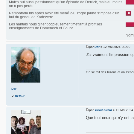
Match nul aussi passionnant qu'un épisode de Derrick, mais au moins
on a pas perdu
Remontada bis après avoir été mené 2-0, l'ogre jaune s'impose d'un
0
but du genou de Kadewere
Les nantais nous giflent copieusement mettant à profit les
enseignements de Domenech et Gourvi
Nombr
par
Der
» 12 Mai 2024, 21:00
J'ai vraiment l'impression 
On se fait des bisous et on s'enc
Der
Retour
par
Yusuf Akbar
» 12 Mai 2024,
Que tout ceux qui n’y ont j