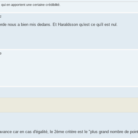
ui en apportent une certaine crédibilité.
2
de nous a bien mis dedans. Et Haraldsson qu'est ce qu'il est nul.
9
ance car en cas d'égalité, le 2ème critère est le "plus grand nombre de point