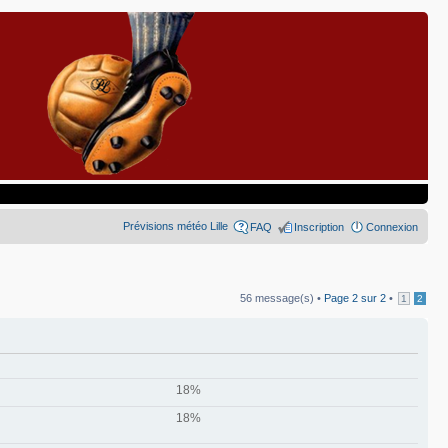
Prévisions météo Lille
FAQ
Inscription
Connexion
56 message(s) •
Page
2
sur
2
•
1
2
18%
18%