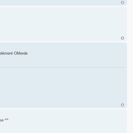
upplément OMerde
se ^^