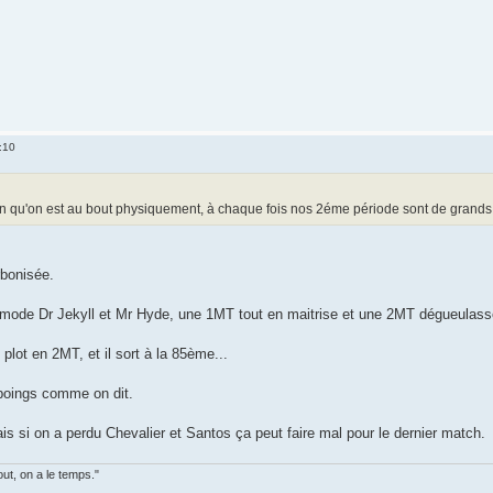
:10
ion qu'on est au bout physiquement, à chaque fois nos 2éme période sont de grands
arbonisée.
mode Dr Jekyll et Mr Hyde, une 1MT tout en maitrise et une 2MT dégueulass
ot en 2MT, et il sort à la 85ème...
 poings comme on dit.
s si on a perdu Chevalier et Santos ça peut faire mal pour le dernier match.
out, on a le temps."