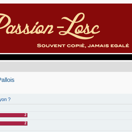
allois
yon ?
2
2