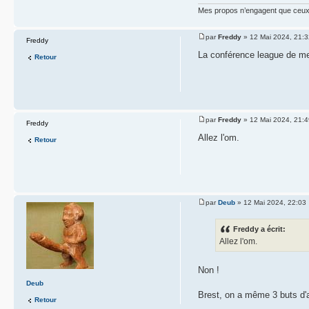
Mes propos n’engagent que ceux q
par
Freddy
» 12 Mai 2024, 21:3
Freddy
La conférence league de mer
Retour
par
Freddy
» 12 Mai 2024, 21:4
Freddy
Allez l'om.
Retour
par
Deub
» 12 Mai 2024, 22:03
Freddy a écrit:
Allez l'om.
Non !
Deub
Brest, on a même 3 buts d'av
Retour