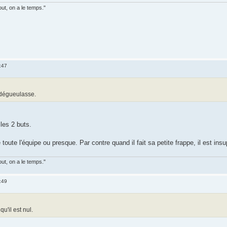
out, on a le temps."
:47
 dégueulasse.
 les 2 buts.
ute l'équipe ou presque. Par contre quand il fait sa petite frappe, il est insupp
out, on a le temps."
:49
u'il est nul.