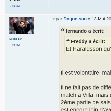
Retour
par
Dogue-son
» 13 Mai 20
fernando a écrit:
Dogue-son
Freddy a écrit:
Retour
Et Haraldsson qu'e
Il est volontaire, ma
Il ne fait pas de di
match à Villa, mais
2ème partie de sais
est encore loin d'av