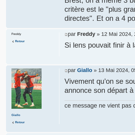
Brest, on a même 3 bu
critère est le "plus g
directes". Et on a 4 p
par
Freddy
» 12 Mai 2024, 
Freddy
Retour
Si lens pouvait finir à
par
Giallo
» 13 Mai 2024, 0
Vivement qu’on se so
annonce son départ à
ce message ne vient pas 
Giallo
Retour