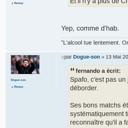
Et il n'y a plus de C
Retour
Yep, comme d'hab.
"L'alcool tue lentement. On
par
Dogue-son
» 13 Mai 20
fernando a écrit:
Spafo, c'est pas un 
Dogue-son
déborder.
Retour
Ses bons matchs ét
systématiquement tit
reconnaître qu'il a 