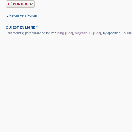
Publier une réponse
Retour vers Forum
QUI EST EN LIGNE ?
Utilisateur(s) parcourant ce forum :
Bing [Bot]
,
Majestic-12 [Bot]
,
Xylophène
et 150 inv