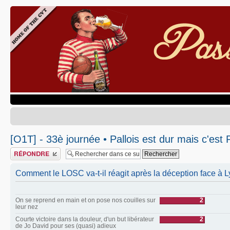
[O1T] - 33è journée • Pallois est dur mais c'est P
Publier une réponse
Comment le LOSC va-t-il réagit après la déception face à L
On se reprend en main et on pose nos couilles sur
2
leur nez
Courte victoire dans la douleur, d'un but libérateur
2
de Jo David pour ses (quasi) adieux