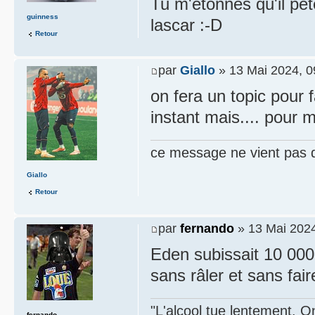
Tu m'étonnes qu'il pèt
guinness
lascar :-D
Retour
par
Giallo
» 13 Mai 2024, 0
on fera un topic pour
instant mais.... pour m
ce message ne vient pas 
Giallo
Retour
par
fernando
» 13 Mai 2024
Eden subissait 10 000 
sans râler et sans fai
"L'alcool tue lentement. On
fernando