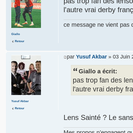
pas trop fan des lenso
l'autre vrai derby franç
ce message ne vient pas 
Giallo
Retour
par
Yusuf Akbar
» 03 Juin 
Giallo a écrit:
pas trop fan des len
l'autre vrai derby fr
Yusuf Akbar
Retour
Lens Sainté ? Le sans
Mes propos n’engagent que