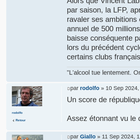
Alors que Vincent Labr
par saison, la LFP, ap
ravaler ses ambitions 
annuel de 500 million
baisse conséquente pa
lors du précédent cycl
certains clubs français
"L'alcool tue lentement. On
par
rodolfo
» 10 Sep 2024,
Un score de républiqu
rodolfo
Assez étonnant vu le c
Retour
par
Giallo
» 11 Sep 2024, 1