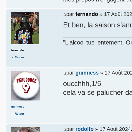
par
fernando
» 17 Août 202
Et ben, la saison s'an
"L'alcool tue lentement. On
fernando
Retour
par
guinness
» 17 Août 202
oucchhh,1/5
cela va se palucher da
guinness
Retour
par
rodolfo
» 17 Août 2024,