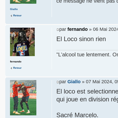
ce message ne vient pas 
Giallo
Retour
par
fernando
» 06 Mai 2024
El Loco sinon rien
"L'alcool tue lentement. On
fernando
Retour
par
Giallo
» 07 Mai 2024, 0
El loco est selectionn
qui joue en division r
Sacré Marcelo.