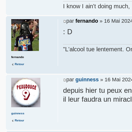
I know I ain't doing much,
par
fernando
» 16 Mai 2024
: D
"L'alcool tue lentement. On
fernando
Retour
par
guinness
» 16 Mai 202
depuis hier tu peux enl
il leur faudra un mirac
guinness
Retour