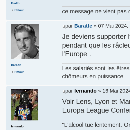
Giallo
ce message ne vient pas 
Retour
par
Baratte
» 07 Mai 2024, 
Je deviens supporter 
pendant que les râcleu
l'Europe .
Baratte
Les salariés sont les être
Retour
chômeurs en puissance.
par
fernando
» 16 Mai 2024
Voir Lens, Lyon et Mar
Europa League Confer
"L'alcool tue lentement. On
fernando