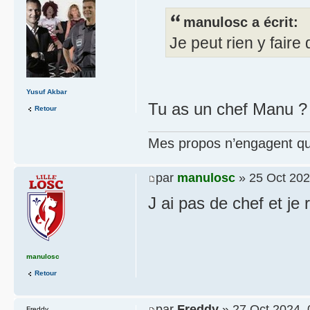
manulosc a écrit:
Je peut rien y faire
Yusuf Akbar
Tu as un chef Manu ? J
Retour
Mes propos n’engagent que
par
manulosc
» 25 Oct 202
J ai pas de chef et je 
manulosc
Retour
par
Freddy
» 27 Oct 2024, 
Freddy