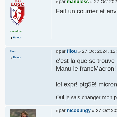
par
manulosc
» 27 Oct 202
Fait un courrier et env
manulosc
Retour
par
filou
» 27 Oct 2024, 12
filou
Retour
c'est la que se trouve 
Manu le francMacron!
lol expr! ptg59! micro
Oui je sais changer mon p
par
nicobungy
» 27 Oct 20