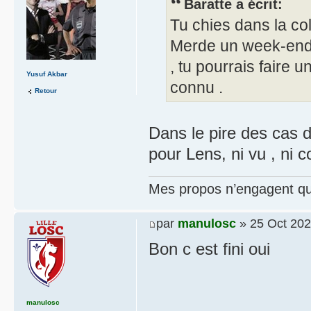
Baratte a écrit:
Tu chies dans la co
Merde un week-end 
, tu pourrais faire u
Yusuf Akbar
connu .
Retour
Dans le pire des cas d
pour Lens, ni vu , ni c
Mes propos n’engagent que
par
manulosc
» 25 Oct 202
Bon c est fini oui
manulosc