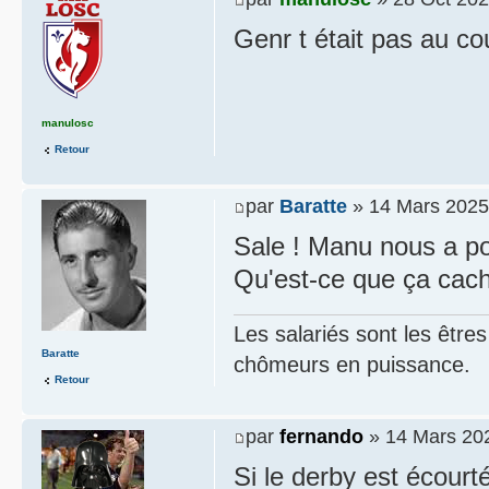
Genr t était pas au co
manulosc
Retour
par
Baratte
» 14 Mars 2025
Sale ! Manu nous a po
Qu'est-ce que ça cac
Les salariés sont les être
Baratte
chômeurs en puissance.
Retour
par
fernando
» 14 Mars 202
Si le derby est écourt