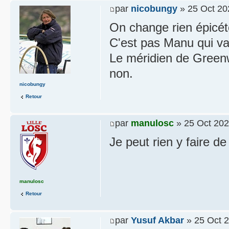
par
nicobungy
» 25 Oct 20
On change rien épicét
C'est pas Manu qui va 
Le méridien de Greenw
non.
nicobungy
Retour
par
manulosc
» 25 Oct 202
Je peut rien y faire de
manulosc
Retour
par
Yusuf Akbar
» 25 Oct 2