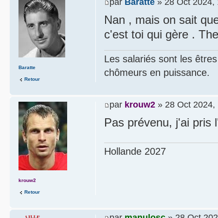
par
Baratte
» 28 Oct 2024, 
Nan , mais on sait que 
c'est toi qui gère . Th
Les salariés sont les être
Baratte
chômeurs en puissance.
Retour
par
krouw2
» 28 Oct 2024,
Pas prévenu, j'ai pris 
Hollande 2027
krouw2
Retour
par
manulosc
» 28 Oct 202