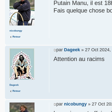
Putain Manu, il est 18h 
Fais quelque chose bo
nicobungy
Retour
par
Dageek
» 27 Oct 2024,
Attention au racims
Dageek
Retour
par
nicobungy
» 27 Oct 20