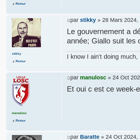
Retour
par
stikky
» 28 Mars 2024, 
Le gouvernement a déc
année; Giallo suit les 
stikky
I know I ain't doing much,
Retour
par
manulosc
» 24 Oct 202
Et oui c est ce week-
manulosc
Retour
par
Baratte
» 24 Oct 2024, 