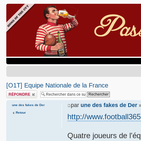
[O1T] Equipe Nationale de la France
Publier une réponse
par
une des fakes de Der
»
une des fakes de Der
Retour
http://www.football365
Quatre joueurs de l'é